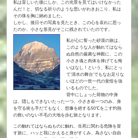
私は盲しいた後にしか、この光景を見てはいけなかった
んだ！と、切なる祈りのような思いがわきおこり、私は
その珠を胸に納めました。
しかし、後日その写真を見たとき、この心を哀れに思っ
たのか、小さな形見がそこに残されていたのです。
私が心に誓った砂漠の旅は、
このような人が触れてはなら
ぬ自然の厳粛な神殿に、この
小さき魂と肉体を捧げても悔
いはなし！という、私にとっ
て’清水の舞台’でもなお足りな
いほどの一世一代の覚悟を強
いるものでした。
背中にしょった荷物の中身
は、隠しもできないたった一つ、小さき命一つのみ、身
を守る術も手だてもなく、想像を絶する50℃をこす灼熱
の救いのない不毛の大地を歩む旅となります。
この触れてはならぬものに触れ、生死に関わる危険を冒
す旅に、ハッと我にかえると身がすくみ、為さない自由