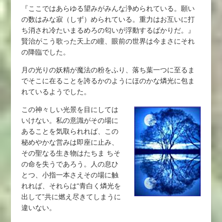
『ここではあらゆる望みがみんな浄められている。願い
の数はみな寂（しず）められている。重力はお互いに打
ち消され冷たいまるめろの匂いが浮動するばかりだ。』
賢治がこう歌った天上の瞳、眼前の世界は今まさにそれ
の降臨でした。
月の光りの妖精が魔法の粉をふり、落ち葉一つに至るま
でそこに在ることを誇るかのようにほのかな燐光に包ま
れているようでした。
この神々しい光景を目にしては
いけない。私の意識がその場に
あることを気取られれば、この
秘めやかな営みは即座に止み、
その聖なる生き物はたちま ちそ
の命を失うであろう。人の息ひ
とつ、小指一本さえその場に触
れれば、それらは“青白く燐光を
出して”共に燃え尽きてしまうに
違いない。