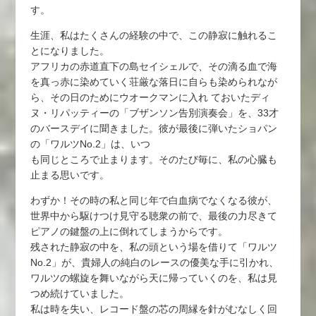
す。
生涯、私はたくさんの経験の中で、この静寂に触れるこ
とになりました。
アフリカの赤道直下の島セイシェルで、その滴る血で海
を真っ赤に染めていく荘厳な落日に自らも染められなが
ら、その日のためにウオークマンに入れ ておいたディ
ヌ・リパッティーの「ブザンソン告別演奏会」を、33才
のバースデイに聞きました。彼が最後に弾いたショパン
の「ワルツNo.2」は、いつ
も同じところで止まります。そのたび毎に、私の心臓も
止まる思いです。
わずか！その時の私と同じ年で白血病でなくなる彼が、
世界中から駆けつけ見守る聴衆の前で、最後の力尽きて
ピアノの鍵盤の上に倒れてしまうからです。
残された静寂の中を、私の頭という場を借りて「ワルツ
No.2」が、貴婦人の純白のレースの優美な手に引かれ、
ワルツの螺旋を舞いながら天に帰っていくのを、私は見
つめ続けていました。
私は時を失い、レコード盤の芯の周縁を針がむなしく回