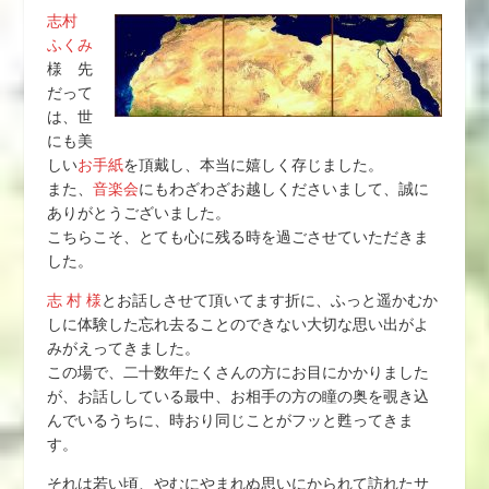
志村
ふくみ
様 先
だって
は、世
にも美
しい
お手紙
を頂戴し、本当に嬉しく存じました。
また、
音楽会
にもわざわざお越しくださいまして、誠に
ありがとうございました。
こちらこそ、とても心に残る時を過ごさせていただきま
した。
志 村 様
とお話しさせて頂いてます折に、ふっと遥かむか
しに体験した忘れ去ることのできない大切な思い出がよ
みがえってきました。
この場で、二十数年たくさんの方にお目にかかりました
が、お話ししている最中、お相手の方の瞳の奥を覗き込
んでいるうちに、時おり同じことがフッと甦ってきま
す。
それは若い頃、やむにやまれぬ思いにかられて訪れたサ