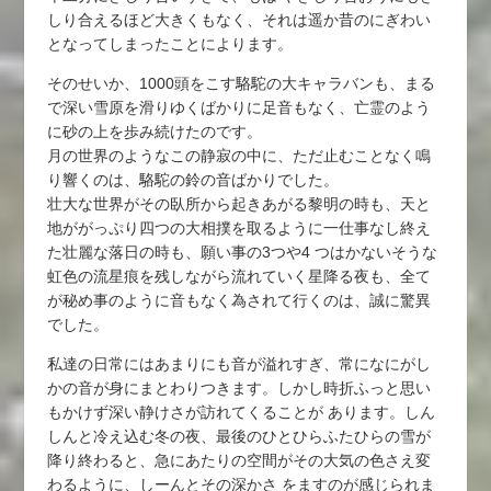
しり合えるほど大きくもなく、それは遥か昔のにぎわい
となってしまったことによります。
そのせいか、1000頭をこす駱駝の大キャラバンも、まる
で深い雪原を滑りゆくばかりに足音もなく、亡霊のよう
に砂の上を歩み続けたのです。
月の世界のようなこの静寂の中に、ただ止むことなく鳴
り響くのは、駱駝の鈴の音ばかりでした。
壮大な世界がその臥所から起きあがる黎明の時も、天と
地ががっぷり四つの大相撲を取るように一仕事なし終え
た壮麗な落日の時も、願い事の3つや4 つはかないそうな
虹色の流星痕を残しながら流れていく星降る夜も、全て
が秘め事のように音もなく為されて行くのは、誠に驚異
でした。
私達の日常にはあまりにも音が溢れすぎ、常になにがし
かの音が身にまとわりつきます。しかし時折ふっと思い
もかけず深い静けさが訪れてくることが あります。しん
しんと冷え込む冬の夜、最後のひとひらふたひらの雪が
降り終わると、急にあたりの空間がその大気の色さえ変
わるように、しーんとその深かさ をますのが感じられま