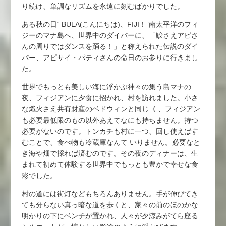
り続け、単調なリズムを永遠に刻むばかりでした。
ある秋の日“ BULA(こんにちは)、FIJI！”南太平洋のフィ
ジーのマナ島へ、世界中のダイバーに、「鮫さえアピさ
んの周りではダンスを踊る！」と称えられた伝説のダイ
バー、アピサイ・パティさんの命日のお参りに行きまし
た。
世界でもっとも美しい海に浮かぶ神々の集う島マナの
夜、フィジアンに夕食に招かれ、村を訪れました。小さ
な熾火さえ共有財産のベドウィンと同じ く、フィジアン
も必要最低限のもの以外あえてなにも持ちません。持つ
必要がないのです。トンカチも村に一つ、回し使えばす
むことで、食べ物も冷蔵庫なんて いりません。必要なと
き海や畑で採れば済むのです。その夜のディナーは、生
まれて初めて体験する世界中でもっとも豊かで幸せな食
彩でした。
村の道には街灯などもちろんありません。手が伸びてき
ても分らない真っ暗な道を歩くと、家々の前のほのかな
明かりの下にベンチが置かれ、人々が夕涼みがてら座る