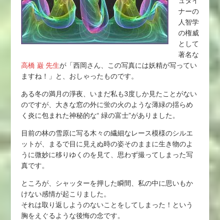
ュタイ
ナーの
人智学
の権威
として
著名な
高橋 巌 先生
が「西岡さん、この写真には妖精が写ってい
ますね！」と、おしゃったものです。
ある冬の満月の淨夜、いまだ私も3度しか見たことがない
のですが、大きな窓の外に蛍の火のような薄緑の揺らめ
く炎に包まれた神秘的な“ 緑の富士”がありました。
目前の林の雪原に写る木々の繊細なレース模様のシルエ
ットが、まるで目に見えぬ時の姿そのままに生き物のよ
うに微妙に移りゆくのを見て、思わず撮ってしまった写
真です。
ところが、シャッターを押した瞬間、私の中に思いもか
けない感情が起こりました。
それは取り返しようのないことをしてしまった！という
胸をえぐるような後悔の念です。