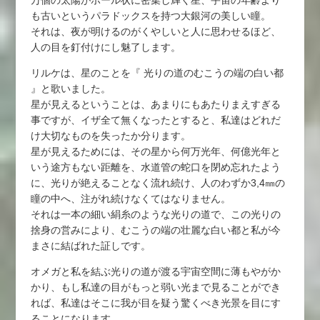
も古いというパラドックスを持つ大銀河の美しい瞳。
それは、夜が明けるのがくやしいと人に思わせるほど、
人の目を釘付けにし魅了します。
リルケは、星のことを『 光りの道のむこうの端の白い都
』と歌いました。
星が見えるということは、あまりにもあたりまえすぎる
事ですが、イザ全て無くなったとすると、私達はどれだ
け大切なものを失ったか分ります。
星が見えるためには、その星から何万光年、何億光年と
いう途方もない距離を、水道管の蛇口を閉め忘れたよう
に、光りが絶えることなく流れ続け、人のわずか3,4㎜の
瞳の中へ、注がれ続けなくてはなりません。
それは一本の細い絹糸のような光りの道で、この光りの
捨身の営みにより、むこうの端の壮麗な白い都と私が今
まさに結ばれた証しです。
オメガと私を結ぶ光りの道が渡る宇宙空間に薄もやがか
かり、もし私達の目がもっと弱い光まで見ることができ
れば、私達はそこに我が目を疑う驚くべき光景を目にす
ることになります。