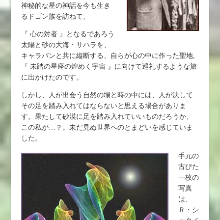
神秘的な星の神話を今も生き
るドゴン族を訪ねて、
『 心の対者 』となるであろう
太陽と砂の大海・サハラを、
キャラバンと共に縦断する、自らが心の中に作った聖地,
『 未踏の星座の煌めく宇宙 』に向けて巡礼するような旅
に出かけたのです。
しかし、人が出会う自然の場と時の中には、人が決して
その足を踏み入れてはならないと思える場合がありま
す。果たして砂漠に足を踏み入れていいものだろうか、
この私が…？。未だ見ぬ世界へのとまどいを感じていま
した。
手元の
古びた
一枚の
写真
は、
Ｒ・シ