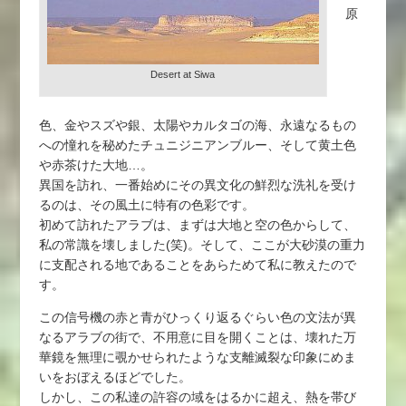
原
Desert at Siwa
色、金やスズや銀、太陽やカルタゴの海、永遠なるもの
への憧れを秘めたチュニジニアンブルー、そして黄土色
や赤茶けた大地…。
異国を訪れ、一番始めにその異文化の鮮烈な洗礼を受け
るのは、その風土に特有の色彩です。
初めて訪れたアラブは、まずは大地と空の色からして、
私の常識を壊しました(笑)。そして、ここが大砂漠の重力
に支配される地であることをあらためて私に教えたので
す。
この信号機の赤と青がひっくり返るぐらい色の文法が異
なるアラブの街で、不用意に目を開くことは、壊れた万
華鏡を無理に覗かせられたような支離滅裂な印象にめま
いをおぼえるほどでした。
しかし、この私達の許容の域をはるかに超え、熱を帯び