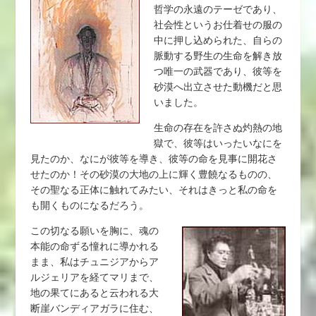
哲学の永遠のテーゼであり、
社会性というお仕着せの服の
中に押し込められた、自らの
脈動する野生の生命を解き放
つ唯一の武器であり、彼等を
砂漠へ出立させた動機だと思
いました。
生命の存在を許さぬ灼熱の地
獄で、彼等はいったいなにを
見たのか、なにが彼等を導き、彼等の命を見事に開花さ
せたのか！その砂漠の大地の上に輝く豊饒なるものの、
その聖なる正体に触れてみたい、それはきっと私の命を
も開くものになるだろう。
この切なる願いを胸に、魂の
本能の命ずる憧れに導かれる
まま、私はチュニジアからア
ルジェリアを経てマリまで、
地の果てにあると云われる大
断崖バンディアガラに住む、