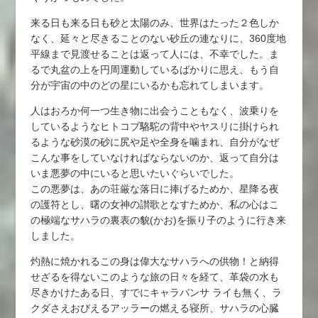
来る日も来る日も砂と太陽のみ、世界はたった２色しか
なく、延々と尽きることのない砂丘の連なりに、360度地
平線まで見渡せることは返って人には、不幸でした。ま
るで丸盆の上を円周運動しているばかりに思え、もう自
分が宇宙の中のどの星にいるかも忘れてしまいます。
人はおろか何一つ生き物に出会うこともなく、波乗りを
しているようなヒトコブ駱駝の背中やヤスリに掛けられ
るような砂漠の砂に尻や足や全身を噛まれ、自分がなぜ
こんな事をしていなければならないのか、返って自分は
いま悪夢の中にいると思いたいぐらいでした。
この悪夢は、あの荘厳な落日に捧げるためか、星降る夜
の護符とし、曙の女神の讃歌となすためか、私の心はこ
の極端なサハラの裏表の貌(かお)を振り子のように行き来
しました。
灼熱に焼かれるこの身は偉大なサハラへの供物！と納得
せざるを得ないこのような旅の日々を経て、革袋の水も
尽きかけたある日、すでにキャラバンサ ライも無く、ラ
クダさえおびえるアッラーの燃える寝所、サハラの心臓