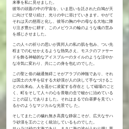
来事を私に見せました。
彼等の頭蓋の中の宇宙を、いま思いを託された白鳩が天
に向けて登り続け、光りの中に溶けていきます。やがて
それは天の慈雨と化し、彼等の胸の中の母なる大地に降
り注ぎ豊かに耕す、このメビウスの輪のような魂の営み
を感じさせました。
この人々の祈りの思いが異邦人の私の肌を包み、つい先
程までのむせかえるような熱気さえ、モスクのファサー
ドを飾る神秘的なアイスブルーのタイルのような涼やか
な冷気に変わり、共にこの身を包むのでした。
この聖と俗の融通無碍こそがアラブの神髄であり、それ
は国土の大半を征する大砂漠が人の決して手なづけるこ
との出来ぬ、人を遥かに凌駕する存在と して磁場のごと
く、町をそして人々の心を畏敬の念で秘かに治めている
ことの証しでありました。それはまるで白昼夢を見てい
るかのようなマジカルな光景でし た。
そしてまたこの穢れ無き高貴な静寂こそが、広大なサハ
ラ砂漠を王のごとく統治しているものでした。
サハラは砂の大海であり、まさに海の波がうねり押し寄