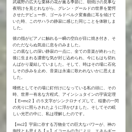
武蔵野の広大な栗林の花が薫る季節に、朝焼けの見事な
夜明けを見とれながら、グレン・グールドの世界を驚愕
させたデビュー作、ゴールドベルク変奏曲に耳を傾けて
いた時、このサハラの静寂に感じた同じことを体験しま
した。
彼の指がピアノに触れる一瞬の空白が目に焼き付き、そ
のただならぬ気迫に息をのみました。
この底なしの深い静寂の一点に、全ての音楽が終わった
後に生まれる濃密な気が封じ込められ、今にもはち切れ
んばかり凝結していました。そして、時はその場に石化
しその歩みを止め、音楽は永遠に歌われないかに思えま
した。
唖然としてその場に釘付けになっている私の頭に、その
時、世界一有名な方程式、アインシュタインの宇宙定理
【 E=mc2 】の５文字がシンクロナイズして、稲妻の一閃
の光りに照らされたように浮かびました。そしてその眩
しい光芒の中に、私は理解したのです。
【mc2】宇宙に存する万物全ての巨大なパワーが、神の
御技とも思える【＝】イコールの力により、エネルギー