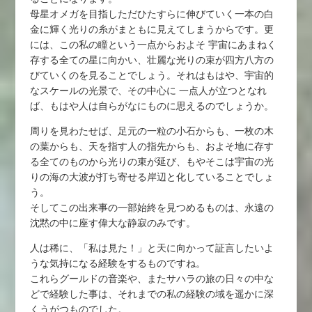
母星オメガを目指しただひたすらに伸びていく一本の白
金に輝く光りの糸がまともに見えてしまうからです。更
には、この私の瞳という一点からおよそ 宇宙にあまねく
存する全ての星に向かい、壮麗な光りの束が四方八方の
びていくのを見ることでしょう。それはもはや、宇宙的
なスケールの光景で、その中心に 一点人が立つとなれ
ば、もはや人は自らがなにものに思えるのでしょうか。
周りを見わたせば、足元の一粒の小石からも、一枚の木
の葉からも、天を指す人の指先からも、およそ地に存す
る全てのものから光りの束が延び、もやそこは宇宙の光
りの海の大波が打ち寄せる岸辺と化していることでしょ
う。
そしてこの出来事の一部始終を見つめるものは、永遠の
沈黙の中に座す偉大な静寂のみです。
人は稀に、「私は見た！」と天に向かって証言したいよ
うな気持になる経験をするものですね。
これらグールドの音楽や、またサハラの旅の日々の中な
どで経験した事は、それまでの私の経験の域を遥かに深
くうがつものでした。