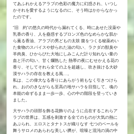
てあふれかえるアラブの色彩の魔力に幻惑され、いつし
かそれを愛するようになるのに、そう時はかからなかっ
たのです。
“旧 約”の悠久の時代から漏れてくる、時にあせた没薬や
乳香の香り、人を蠱惑するブロンズ色のなめらかな肌か
ら薫る香油、アラブの男どもの太鼓 腹をつくる秘薬めい
た食物のスパイスや炒られた油の匂い、ラクダの獣臭や
羊肉臭、ひからびた大地にしみこんだ計り知れない量の
血と汗の匂い、甘く爛熟した 熱帯の夜にむせかえる花の
香り、そしてそれら全ての上を超越し、吹き抜ける大砂
漠サハラの存在を教える風…。
私は、この偉大なる香りにあらがう術もなく引きつけら
れ、おののきながらも至高の地サハラを目指して、魂の
本能の命ずるまま一歩一歩、心の中の階段を登っていき
ました。
大サハラの頭部を飾る花飾りのように点在するこれらア
ラブの世界は、五感を刺激する全てのものが大気の熱に
あぶられ、エロスとタナトスが織りなす 七つのベールを
舞うサロメのあらわな美しい臍が、喧噪と混沌の渦の中