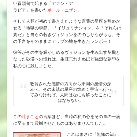
い冒頭句で始まる「アデン・ア
ラビア」を書いた
ポール・ニザン
、
そして人類が初めて書きえたような言葉の星座を煌めか
せる「地獄の季節」 「イリュミナシォン」を「それらは
糞だ」と自らの若きヴィジョンをののしりながらも、そ
の予言をそのままにアラブの地を生きたランボー！
彼等がその生を輝かしめるヴィジョンを生み出す契機と
なった砂漠への憧れは、生涯忘れえぬほど強烈な刻印を
私の心に残しました。
教育された感情の方向から未開の感情の深
みへ、その未踏の星座の煌めく宇宙へ行っ
てみなければ、人間はなにも解ったことに
はならない。
この
辻まこと
の言葉ほど、当時の私の心をその血の一滴
に至るまで震撼させたものはありませんでした。
これはまさに『無知の知』、