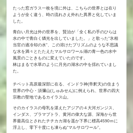
たった窓ガラス一枚を境に外は、こちらの世界とは在り
ようが全く違う、時の流れさえ外れた異界と化していま
した。
青白い月光は外の世界を、賢治が「全く私の手のひらは
水の中で青白く燐光を出していました。」と歌った“氷相
当官の過冷却の水”、この溶けたプリズムのような不思議
な水を満々とたたえたマルサロワール湖の青一色の水中
風景のごときものに変えていたのです。
林はまるで水草のように月光の湖水の中を揺れていまし
た。
チベット高原最深部に在る、インドラ神(帝釈天)の住まう
世界の中心・須彌山(しゅみせん)に例えられ、世界の四大
宗教の聖地であるカイラス山。
そのカイラスの母乳を湛えたアジアの４大河ガンジス、
インダス、プラマプトラ、黄河の偉大な源、深海から世
界最高位とされたチチカカ湖を遥か下界に標高4590ｍに
浮上し、零下十度にも凍らぬ“マルサロワール”。