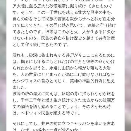
ア大陸に至る広大な砂漠地帯に掘り続け てきたもので
す。そして、この一千世代を越える壮大な歴史の中を、
自らの命をそして民族の言葉を親から子へと我が血を分
けて伝えてきた、その同じ熱き思い で、連綿と守り続け
てきたものです。彼等はこの水と火、人が生きるに欠か
せないものを、民族の存亡を掛け歴史を越えて共有財産
として守り続けてきたので す。
涸れもし砂漠に呑まれもする井戸が今ここにあるために
は、掘るにも守るにもどれだけの年月と彼等の命がかけ
られたかを思うと、永遠に山頂から転がり落ちる大岩
を、人の世界にとどまったが為に上げ続けなければなら
ぬシジフォスの営みと同じく、英雄の神話的行為に思え
ました。
彼等の炉の熾火に問えば、駱駝の背に揺られながら旅を
し、千年二千年と燃え生き続けてきた太古からの波瀾万
丈の物語を語り始めることでしょう。その火が死ぬ時
は、ベドウィン民族が絶える時です。
それにしても、井戸の前に立つキャラバンを率いる古老
は、なぜこの極小の一点が分るのか！