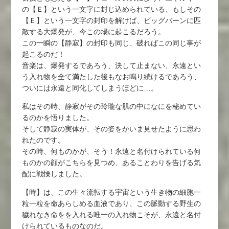
の【Ｅ】という一文字に封じ込められている、もしその
【Ｅ】という一文字の封印を解けば、ビッグバーンに匹
敵する大爆発が、今この場に起こるだろう。
この一瞬の【静寂】の封印も同じ、破ればこの同じ事が
起こるのだ！
音楽は、爆発するであろう、決して止まない、永遠とい
う入れ物を全て満たした後もなお鳴り続けるであろう、
ついには永遠と同化してしまうほどに…。
私はその時、静寂がその玲瓏な肌の中になにを秘めてい
るのかを悟りました。
そして静寂の実体が、その姿をかいま見せたように思わ
れたのです。
その時、何ものかが、そう！永遠と名付けられている何
ものかの顔がこちらを見つめ、あることわりを告げる気
配に戦慄しました。
【時】は、この生々流転する宇宙という生き物の細胞一
粒一粒を命あらしめる血液であり、この脈動する野生の
穢れなき命をを入れる唯一の入れ物こそが、永遠と名付
けられているものなのだ。