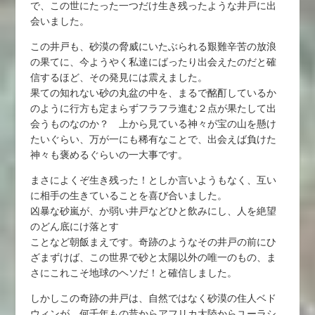
で、この世にたった一つだけ生き残ったような井戸に出
会いました。
この井戸も、砂漠の脅威にいたぶられる艱難辛苦の放浪
の果てに、今ようやく私達にばったり出会えたのだと確
信するほど、その発見には震えました。
果ての知れない砂の丸盆の中を、まるで酩酊しているか
のように行方も定まらずフラフラ進む２点が果たして出
会うものなのか？ 上から見ている神々が宝の山を懸け
たいぐらい、万が一にも稀有なことで、出会えば負けた
神々も褒めるぐらいの一大事です。
まさによくぞ生き残った！としか言いようもなく、互い
に相手の生きていることを喜び合いました。
凶暴な砂嵐が、か弱い井戸などひと飲みにし、人を絶望
のどん底にけ落とす
ことなど朝飯まえです。奇跡のようなその井戸の前にひ
ざまずけば、この世界で砂と太陽以外の唯一のもの、ま
さにこれこそ地球のヘソだ！と確信しました。
しかしこの奇跡の井戸は、自然ではなく砂漠の住人ベド
ウィンが、何千年もの昔からアフリカ大陸からユーラシ