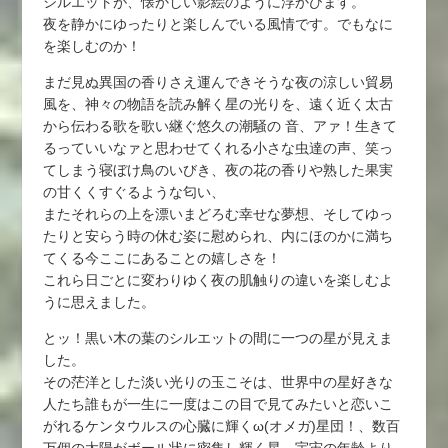
シルエットが、懐かしい影絵のように浮かびます。
夜を静かにゆったりと楽しんでいる風情です。でもなに
を楽しむのか！
まだ見ぬ異国の香りさえ運んできそうな夜の涼しい貿易
風を、神々の物語を読み解く星の光りを、遠く近く太古
から伝わる歌を歌い継ぐ悠久の潮騒の 音、アァ！生きて
るっていいなァと思わせてくれる小さな虫達の声、笑っ
てしまう寝ぼけ鳥のいびき、夜の花の香りや熟した果実
の甘くくすぐるような匂い、
またそれらの上を漂いまどろむ幸せな夢想、そしてゆっ
たりと安らう時の休む姿に慰められ、内にほのかに満ち
てくる今ここにあることの嬉しさを！
これら日ごとに変わりゆく夜の肌触りの違いを楽しむよ
うに思えました。
とッ！黒い木の葉のシルエットの間に一つの星が見えま
した。
その茫洋とした淡い光りの玉こそは、世界中の星好きな
人たち誰もが一生に一度はこの目で見てみたいと恋いこ
がれるケンタウルスの心臓に輝くω(オメガ)星団！、数百
万個の太陽がボール状に密集し輝く星、宇宙の年齢より