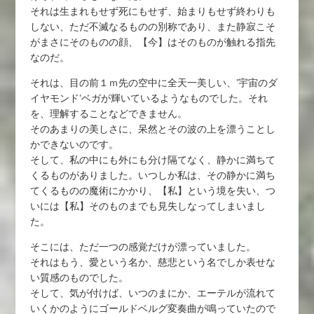
それは生まれもせず死にもせず、始まりもせず終わりも
しない、ただ不滅なるものの別称であり、また静寂こそ
がまさにそのものの顔、【今】はそのものが触れる指先
なのだ。
それは、目の前１ｍ先の空中に全天一美しい、’宇宙のダ
イヤモンド’ベガが輝いているようなものでした。それ
を、理解することなどできません。
そのあまりの美しさに、呆然とその波の上を漂うことし
かできないのです。
そして、私の中にも外にも分け隔てなく、静かに満ちて
くるものがありました。いつしか私は、その静かに満ち
てくるものの魔術にかかり、【私】という境を失い、つ
いには【私】そのものまでも見失しなってしまいまし
た。
そこには、ただ一つの感覚だけが漂っていました。
それはもう、愛という名か、慈悲という名でしか表せな
い質感のものでした。
そして、気が付けば、いつのまにか、エーテルが流れて
いくかのようにゴールドベルグ変奏曲が鳴っていたので