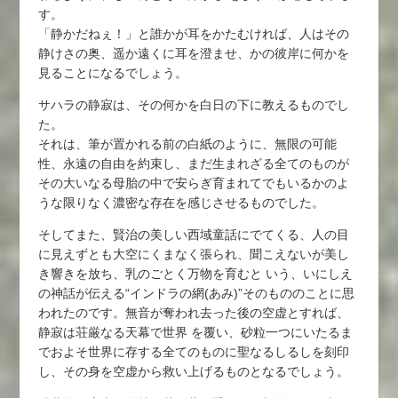
す。
「静かだねぇ！」と誰かが耳をかたむければ、人はその
静けさの奥、遥か遠くに耳を澄ませ、かの彼岸に何かを
見ることになるでしょう。
サハラの静寂は、その何かを白日の下に教えるものでし
た。
それは、筆が置かれる前の白紙のように、無限の可能
性、永遠の自由を約束し、まだ生まれざる全てのものが
その大いなる母胎の中で安らぎ育まれてでもいるかのよ
うな限りなく濃密な存在を感じさせるものでした。
そしてまた、賢治の美しい西域童話にでてくる、人の目
に見えずとも大空にくまなく張られ、聞こえないが美し
き響きを放ち、乳のごとく万物を育むと いう、いにしえ
の神話が伝える“インドラの網(あみ)”そのもののことに思
われたのです。無音が奪われ去った後の空虚とすれば、
静寂は荘厳なる天幕で世界 を覆い、砂粒一つにいたるま
でおよそ世界に存する全てのものに聖なるしるしを刻印
し、その身を空虚から救い上げるものとなるでしょう。