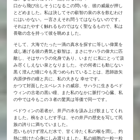
口から飛び出しそうになるこの問いを、彼の威厳が押し
とどめました。私は決してその叡智の泉の水を飲むわけ
にはいかない。一言さえそれ問うてはならないのです。
それはたやすく触れるものではなく聖なるもので、私は
畏敬の念を持って彼を眺めました。
そして、大海でたった一滴の真水を探すに等しい偉業を
成し遂げる彼の勇気と叡智は、まさにサハラの偉大に匹
敵し、そはサハラの化身であり、いまだ に私にとって汲
み尽くしえない泉となりました。その何者にも動じない
黒く澄んだ瞳に今も見つめられていることは、恩師故矢
内原伊作の瞳と共に、私の大きな 幸せです。
かつて対面したエベレストの威容、サハラに生きるベド
ウィンの古老の黒い瞳、また私のなかに脈打つ心臓、私
の中では今もこの３者の驚異は等価で同一です。
ベドウィンの若者が、井戸の水を汲み上げ飲ましてくれ
ました。椀をさしだす手は、その井戸の歴史を写して民
族の誇りに満ちていました。
思いもがけず澄んだ水で、甘く冷たく私の喉を潤し、灼
熱に焼けた心身にしみ渡りました。私の細胞の一粒一粒