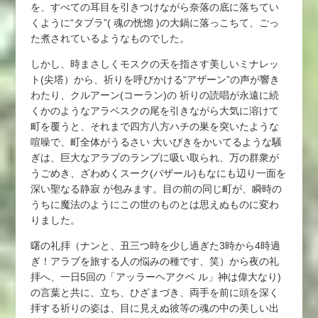
を、すべての耳目を引きつけながら奈落の底に落ちてい
くように“タブラ”( 魂の恍惚 )の大鍋に落っこちて、ごっ
た煮されているようなものでした。
しかし、時まさしくモスクの天を指さす美しいミナレッ
ト(尖塔）から、祈りを呼びかける“アザーン”の声が響き
わたり、クルアーン(コーラン)の 祈りの読唱が永遠に続
くかのようなアラベスクの尾を引きながら大気に溶けて
町を覆うと、それまで四方八方ハチの巣を突いたような
喧噪で、町全体がうるさい 大いびきをかいてるような騒
ぎは、巨大なアラブのランプに吸い取られ、万の群衆が
うごめき、ざわめくスーク(バザール)もなにも辺り一面を
深い聖なる静寂 が包みます。目の前の同じ町が、瞬時の
うちに魔法のようにこの世のものとは思えぬものに変わ
りました。
曙の礼拝（ナンと、丑三つ時を少し過ぎた3時から4時過
ぎ！アラブを旅する人の悩みの種です、笑）から夜の礼
拝へ、一日5回の「アッラーヘアクベ ル」神は偉大なり)
の言葉と共に、立ち、ひざまづき、両手を前に頭を深く
拝する祈りの姿は、目に見えぬ彼等の魂の中の美しい出