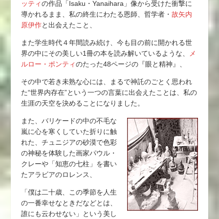
ッティ
の作品「Isaku・Yanaihara」像から受けた衝撃に
導かれるまま、私の終生にわたる恩師、哲学者・
故矢内
原伊作
と出会えたこと、
また学生時代４年間読み続け、今も目の前に開かれる世
界の中にその美しい1冊の本を読み解いているような、
メ
ルロー・ポンティ
のたった48ページの『眼と精神』、
その中で若き未熟な心には、まるで神託のごとく思われ
た“世界内存在”という一つの言葉に出会えたことは、私の
生涯の天空を決めることになりました。
また、バリケードの中の不毛な
嵐に心を寒くしていた折りに触
れた、チュニジアの砂漠で色彩
の神秘を体験した画家パウル・
クレーや「知恵の七柱」を書い
たアラビアのロレンス、
「僕は二十歳、この季節を人生
の一番幸せなときだなどとは、
誰にも云わせない」という美し