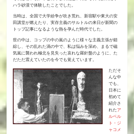
ハラ砂漠で体験したことでした。
当時は、全国で大学紛争が吹き荒れ、新宿駅や東大の安
田講堂が燃えたり、実存主義のサルトルの来日が新聞の
トップ記事になるような熱を孕んだ時代でした。
世の中は、コップの中の嵐のように様々な主義主張が錯
綜し、その乱れた渦の中で、私は悩みを深め、まるで磁
気嵐に襲われ極北を見失った哀れな羅針盤のように、た
だただ震えていたのを今でも覚えています。
ただそ
んな中
でも、
日本に
初めて
紹介さ
れた
ア
ルベル
ト・ジ
ャコメ