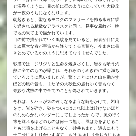
せ渦巻くように、目の前に壁のように立っていた大砂丘
が一夜のうちになくなります。
朝起きると、聖なるモスクのファサードを飾る永遠に繰
り返される精緻なアラベスクと同じ、見事な風紋が一晩
で地の果てまで描かれています。
目の前で描かれていく風紋を見ていると、何者か目に見
えぬ巨大な者が宇宙から降りてくる言葉を、今まさに書
きとめているかのように思えてなりませんでした。
砂漠では、ジリジリと生命を焼き尽くし、岩をも喰う灼
熱に全てのものが曝され、それらのうめき声に満ち満ち
ているように思いましたが、驚くことにひと山を動かす
ほどの風の音も、またその大砂丘の崩れゆく音もなく、
奇妙な沈黙の中で全てのことが為されていきます。
それは、サハラが気の遠くなるような時をかけて、岩山
をき、岩を砕き、砂をついにはこれ以上は砕けないほど
のなめらかなパウダーにしてしまったか らで、風の行く
末を遮れるほどのものは何一つ無く、風は身をよじるこ
とも悲鳴を上げることもなく、砂共もまた、過去にもう
十二分にきしり合いすぎて、もは やきしり合おうにもき