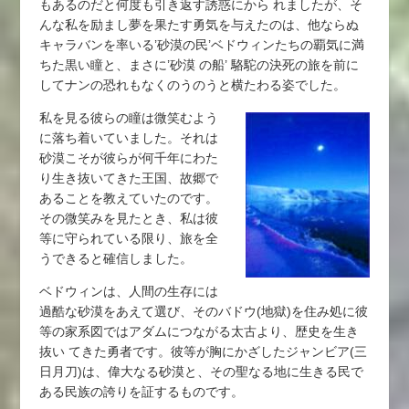
もあるのだと何度も引き返す誘惑にから れましたが、そ
んな私を励まし夢を果たす勇気を与えたのは、他ならぬ
キャラバンを率いる’砂漠の民’ベドウィンたちの覇気に満
ちた黒い瞳と、まさに’砂漠 の船’ 駱駝の決死の旅を前に
してナンの恐れもなくのうのうと横たわる姿でした。
私を見る彼らの瞳は微笑むよう
に落ち着いていました。それは
砂漠こそが彼らが何千年にわた
り生き抜いてきた王国、故郷で
あることを教えていたのです。
その微笑みを見たとき、私は彼
等に守られている限り、旅を全
うできると確信しました。
ベドウィンは、人間の生存には
過酷な砂漠をあえて選び、そのバドウ(地獄)を住み処に彼
等の家系図ではアダムにつながる太古より、歴史を生き
抜い てきた勇者です。彼等が胸にかざしたジャンビア(三
日月刀)は、偉大なる砂漠と、その聖なる地に生きる民で
ある民族の誇りを証するものです。