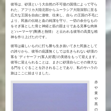
彼等は、砂漠という大自然の不可侵の国境によって守ら
れた、アフリカ大陸北部からユーラシア大陸深部に至る
広大な王国を自由に遊牧、往来し、自ら の王国の不毛に
より、民族の伝統と血の純潔を守り、一切の余分なもの
をそぎ落とした骨と神経と筋の固まりである見事な肉体
と’ハーマーサ'(剛勇と熱情） と云われる彼等の高貴な精
神を作り上げたのです。
彼等は厳しいものに打ち勝ち生き抜いてきた民族として
の誇りから、彼等の庇護無くしては生きられない砂漠の
客を ‘ディヤーファ(客人好遇)’の美徳をもって迎えます。
彼等に迎えられることは、まさに砂漠自らにその偉大な
る門をくぐることを許されることであり、私のサハラの
旅はここに始まりました。
赤
や
黄
や
黒
の