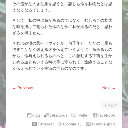
その遥かな大きな旅を思うと、誰しも命を私物だとは思
えなくなるでしょう。
そして、私の中に命があるのではなく、むしろこの壮大
な時を掛けて創られた命のなかに私があるのだと、思わ
ざるを得ません。
それは砂漠の民ベドウィンが、何千年と、ただの一度も
消すことなく燃える火を伝えていくように、命あるもの
から、命与えられるものへと、この脈動する宇宙を生か
しめる血ともいえる時の手に守られて、途絶えることな
く伝えられていく宇宙の宝ものなのです。
←
Previous
Next
→
ブログ
digg
del.icio.us
Twitter
facebook
Pinterest
Google +1
stumbleupon