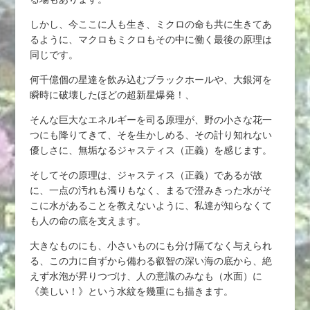
しかし、今ここに人も生き、ミクロの命も共に生きてあ
るように、マクロもミクロもその中に働く最後の原理は
同じです。
何千億個の星達を飲み込むブラックホールや、大銀河を
瞬時に破壊したほどの超新星爆発！、
そんな巨大なエネルギーを司る原理が、野の小さな花一
つにも降りてきて、そを生かしめる、その計り知れない
優しさに、無垢なるジャスティス（正義）を感じます。
そしてその原理は、ジャスティス（正義）であるが故
に、一点の汚れも濁りもなく、まるで澄みきった水がそ
こに水があることを教えないように、私達が知らなくて
も人の命の底を支えます。
大きなものにも、小さいものにも分け隔てなく与えられ
る、この力に自ずから備わる叡智の深い海の底から、絶
えず水泡が昇りつづけ、人の意識のみなも（水面）に
《美しい！》という水紋を幾重にも描きます。