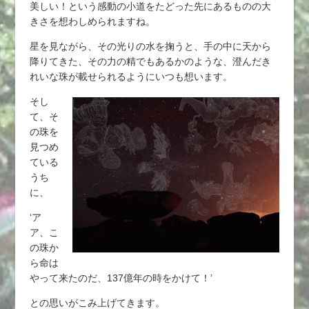
美しい！という感動の小道をたどった先にあるものの大
きさを想わしめられますね。
星を見ながら、その光りの水を掬うと、手の中に天から
降りてきた、その力の精でもあるかのような、澄んだき
れいな珠が載せられるようにいつも想います。
そし
て、そ
の珠を
見つめ
ている
うち
に、
‘ア
ア、こ
の珠か
ら命は
やって来たのだ、137億年の時をかけて！’
との思いがこみ上げてきます。