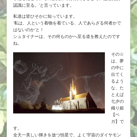
認識に至る。’と言っています。
私達は皆ひそかに知っています。
‘私は、人という着物を着ている、人であらざる何者かで
はないのか’と！
シュタイナーは、その何ものかへ至る道を教えたのです
ね。
その☆
は、夢
の中に
出てく
るよう
な、た
とえば
七夕の
織り姫
【ベ
ガ】で
す。
全天一美しい輝きを放つ恒星で、よく‘宇宙のダイヤモン