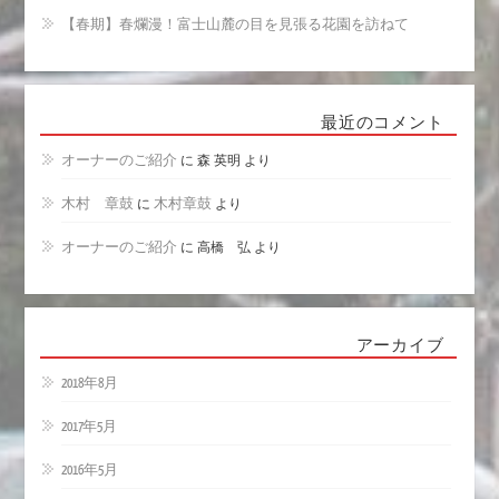
【春期】春爛漫！富士山麓の目を見張る花園を訪ねて
最近のコメント
オーナーのご紹介
に
森 英明
より
木村 章鼓
に
木村章鼓
より
オーナーのご紹介
に
高橋 弘
より
アーカイブ
2018年8月
2017年5月
2016年5月