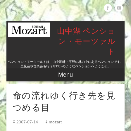
山中湖 ペンショ
ン・モーツァル
ト
ペンション・モーツァルトは、山中湖畔・平野の林の中にあるペンションです。
星見会や音楽会も行うサロンのようなペンションへようこそ。
Menu
命の流れゆく行き先を見
つめる目
2007-07-14
mozart