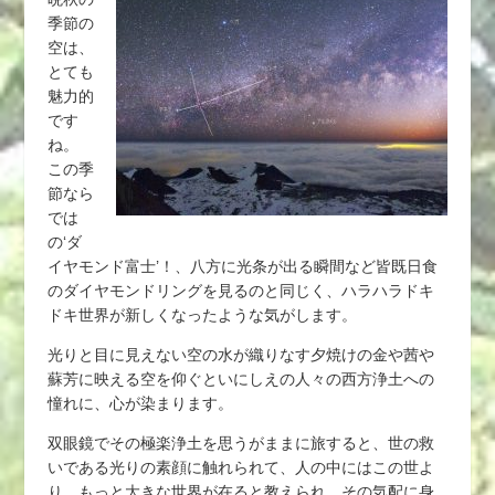
季節の
空は、
とても
魅力的
です
ね。
この季
節なら
では
の‘ダ
イヤモンド富士’！、八方に光条が出る瞬間など皆既日食
のダイヤモンドリングを見るのと同じく、ハラハラドキ
ドキ世界が新しくなったような気がします。
光りと目に見えない空の水が織りなす夕焼けの金や茜や
蘇芳に映える空を仰ぐといにしえの人々の西方浄土への
憧れに、心が染まります。
双眼鏡でその極楽浄土を思うがままに旅すると、世の救
いである光りの素顔に触れられて、人の中にはこの世よ
り、もっと大きな世界が在ると教えられ、その気配に身