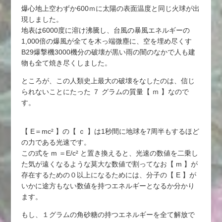
爆心地上空わずか600ｍに太陽の表面温度と同じ火球が出
現しました。
地表は6000度に溶け沸騰し、台風の暴風エネルギーの
1,000倍の爆風が全てを木っ端微塵に、空を埋め尽くす
B29爆撃機3000機分の破壊が黒い雨の闇のなかで人も建
物も全て焼き尽くしました。
ところが、この人類史上最大の破壊をなしたのは、信じ
られないことにたった ７ グラムの質量【 ｍ 】なので
す。
【 E＝mc² 】の【 ｃ 】は1秒間に地球を7周半もするほど
の力である光速です。
この式を m ＝E/c² と置き換えると、光速の数値を二乗し
た気が遠くなるような莫大な数値で割ってなお【 m 】が
存在するための０以上になるためには、分子の【 E 】が
いかに途方もない数値を持つエネルギーとなるか分かり
ます。
もし、１グラムの角砂糖の持つエネルギーを全て解放で