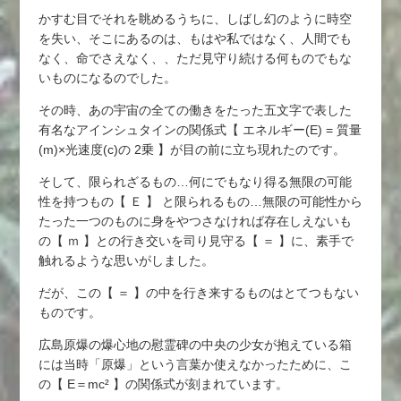
かすむ目でそれを眺めるうちに、しばし幻のように時空
を失い、そこにあるのは、もはや私ではなく、人間でも
なく、命でさえなく、、ただ見守り続ける何ものでもな
いものになるのでした。
その時、あの宇宙の全ての働きをたった五文字で表した
有名なアインシュタインの関係式【 エネルギー(E) = 質量
(m)×光速度(c)の 2乗 】が目の前に立ち現れたのです。
そして、限られざるもの…何にでもなり得る無限の可能
性を持つもの【 Ｅ 】 と限られるもの…無限の可能性から
たった一つのものに身をやつさなければ存在しえないも
の【 ｍ 】との行き交いを司り見守る【 ＝ 】に、素手で
触れるような思いがしました。
だが、この【 ＝ 】の中を行き来するものはとてつもない
ものです。
広島原爆の爆心地の慰霊碑の中央の少女が抱えている箱
には当時「原爆」という言葉か使えなかったために、こ
の【 E＝mc² 】の関係式が刻まれています。