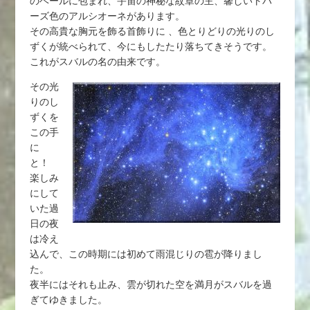
のベールに包まれ、宇宙の神秘な紋章の主、馨しいトパ
ーズ色のアルシオーネがあります。
その高貴な胸元を飾る首飾りに 、色とりどりの光りのし
ずくが統べられて、今にもしたたり落ちてきそうです。
これがスバルの名の由来です。
その光
りのし
ずくを
この手
に
と！
楽しみ
にして
いた過
日の夜
は冷え
込んで、この時期には初めて雨混じりの雹が降りまし
た。
夜半にはそれも止み、雲が切れた空を満月がスバルを過
ぎてゆきました。