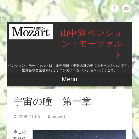
山中湖 ペンショ
ン・モーツァル
ト
ペンション・モーツァルトは、山中湖畔・平野の林の中にあるペンションです。
星見会や音楽会も行うサロンのようなペンションへようこそ。
Menu
宇宙の瞳 第一章
2009-11-05
mozart
今この
晩秋の