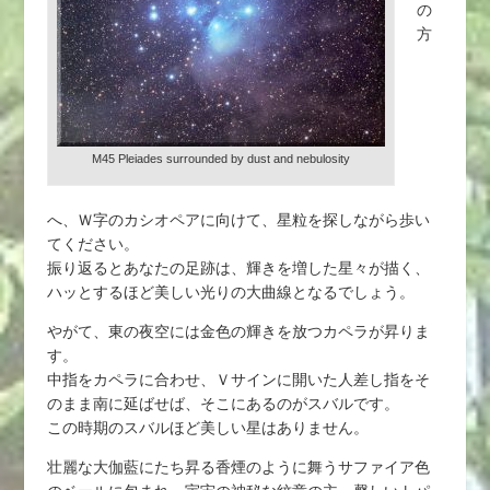
の
方
M45 Pleiades surrounded by dust and nebulosity
へ、Ｗ字のカシオペアに向けて、星粒を探しながら歩い
てください。
振り返るとあなたの足跡は、輝きを増した星々が描く、
ハッとするほど美しい光りの大曲線となるでしょう。
やがて、東の夜空には金色の輝きを放つカペラが昇りま
す。
中指をカペラに合わせ、Ｖサインに開いた人差し指をそ
のまま南に延ばせば、そこにあるのがスバルです。
この時期のスバルほど美しい星はありません。
壮麗な大伽藍にたち昇る香煙のように舞うサファイア色