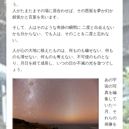
う。
人がたまたまその場に居合わせば、その恩寵を夢か幻か
錯覚かと言葉を失います。
そして、人はそのような奇跡の瞬間に 二度と出会えない
かも分からない、でも人は、そのことを二度と忘れな
い。
人が心の大地に植えたものは、何ものも穢せない、何も
のも壊せない、何ものも奪えない、不可侵のものとな
り、月日を経て成長し、いつの日か不滅の光を放つでし
ょう。
あの宇
宙の写
真を編
集して
いた一
月、そ
れらの
画像を