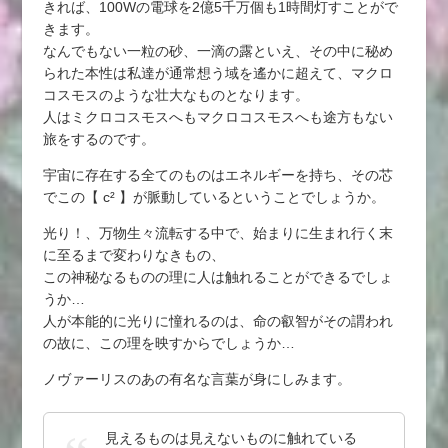
きれば、100Wの電球を2億5千万個も1時間灯すことがで
きます。
なんでもない一粒の砂、一滴の露といえ、その中に秘め
られた本性は私達が通常想う域を遙かに超えて、マクロ
コスモスのような壮大なものとなります。
人はミクロコスモスへもマクロコスモスへも途方もない
旅をするのです。
宇宙に存在する全てのものはエネルギーを持ち、その芯
でこの【 c² 】が脈動しているということでしょうか。
光り！、万物生々流転する中で、始まりに生まれ行く末
に至るまで変わりなきもの、
この神秘なるものの理に人は触れることができるでしょ
うか…
人が本能的に光りに憧れるのは、命の叡智がその謂われ
の故に、この理を映すからでしょうか…
ノヴァーリスのあの有名な言葉が身にしみます。
見えるものは見えないものに触れている