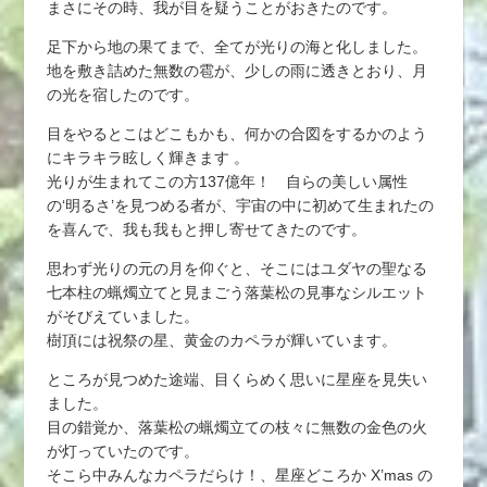
まさにその時、我が目を疑うことがおきたのです。
足下から地の果てまで、全てが光りの海と化しました。
地を敷き詰めた無数の雹が、少しの雨に透きとおり、月
の光を宿したのです。
目をやるとこはどこもかも、何かの合図をするかのよう
にキラキラ眩しく輝きます 。
光りが生まれてこの方137億年！ 自らの美しい属性
の‘明るさ’を見つめる者が、宇宙の中に初めて生まれたの
を喜んで、我も我もと押し寄せてきたのです。
思わず光りの元の月を仰ぐと、そこにはユダヤの聖なる
七本柱の蝋燭立てと見まごう落葉松の見事なシルエット
がそびえていました。
樹頂には祝祭の星、黄金のカペラが輝いています。
ところが見つめた途端、目くらめく思いに星座を見失い
ました。
目の錯覚か、落葉松の蝋燭立ての枝々に無数の金色の火
が灯っていたのです。
そこら中みんなカペラだらけ！、星座どころか X’mas の