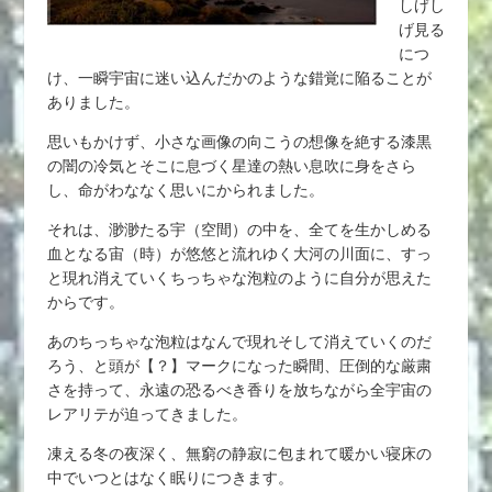
しげし
げ見る
につ
け、一瞬宇宙に迷い込んだかのような錯覚に陥ることが
ありました。
思いもかけず、小さな画像の向こうの想像を絶する漆黒
の闇の冷気とそこに息づく星達の熱い息吹に身をさら
し、命がわななく思いにかられました。
それは、渺渺たる宇（空間）の中を、全てを生かしめる
血となる宙（時）が悠悠と流れゆく大河の川面に、すっ
と現れ消えていくちっちゃな泡粒のように自分が思えた
からです。
あのちっちゃな泡粒はなんで現れそして消えていくのだ
ろう、と頭が【？】マークになった瞬間、圧倒的な厳粛
さを持って、永遠の恐るべき香りを放ちながら全宇宙の
レアリテが迫ってきました。
凍える冬の夜深く、無窮の静寂に包まれて暖かい寝床の
中でいつとはなく眠りにつきます。