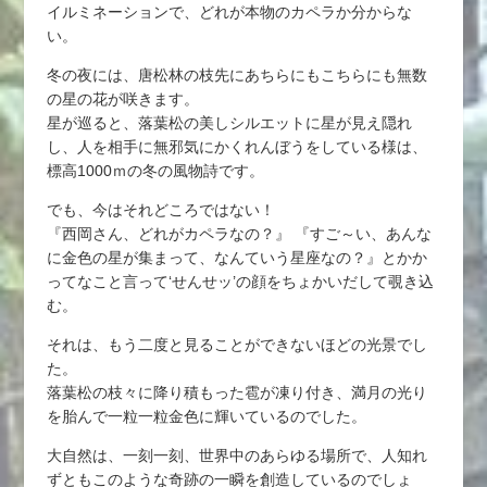
イルミネーションで、どれが本物のカペラか分からな
い。
冬の夜には、唐松林の枝先にあちらにもこちらにも無数
の星の花が咲きます。
星が巡ると、落葉松の美しシルエットに星が見え隠れ
し、人を相手に無邪気にかくれんぼうをしている様は、
標高1000ｍの冬の風物詩です。
でも、今はそれどころではない！
『西岡さん、どれがカペラなの？』 『すご～い、あんな
に金色の星が集まって、なんていう星座なの？』とかか
ってなこと言って‘せんせッ’の顔をちょかいだして覗き込
む。
それは、もう二度と見ることができないほどの光景でし
た。
落葉松の枝々に降り積もった雹が凍り付き、満月の光り
を胎んで一粒一粒金色に輝いているのでした。
大自然は、一刻一刻、世界中のあらゆる場所で、人知れ
ずともこのような奇跡の一瞬を創造しているのでしょ