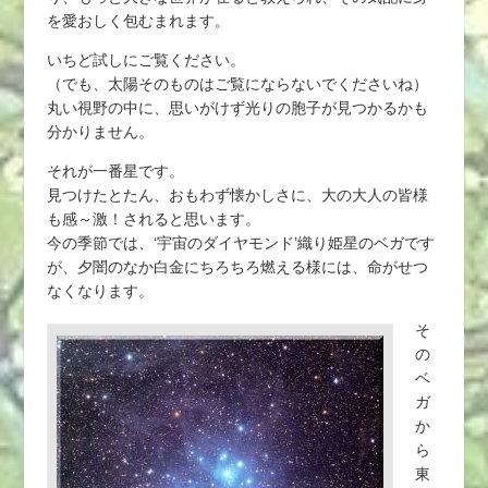
を愛おしく包むまれます。
いちど試しにご覧ください。
（でも、太陽そのものはご覧にならないでくださいね）
丸い視野の中に、思いがけず光りの胞子が見つかるかも
分かりません。
それが一番星です。
見つけたとたん、おもわず懐かしさに、大の大人の皆様
も感～激！されると思います。
今の季節では、‘宇宙のダイヤモンド’織り姫星のベガです
が、夕闇のなか白金にちろちろ燃える様には、命がせつ
なくなります。
そ
の
ベ
ガ
か
ら
東