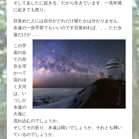
そしてあしたに起きる、だから生きています、一兆年後
に起きても然り。
目覚めた人には自分がどれだけ寝たかは分かりません、
永遠の一歩手前でもいいのです目覚めれば、、、ただ永
遠だけが ……
この宇
宙の全
ての存
在を浮
かべて
流れゆ
く大河
は、い
つしか
永遠の
大海に
流れ込むのでしょうか。
そしてその折り、永遠は暗いでしょうか、それとも輝い
ているのでしょうか。