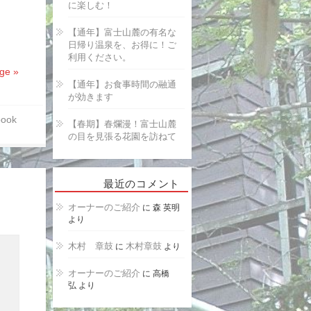
に楽しむ！
【通年】富士山麓の有名な
日帰り温泉を、お得に！ご
利用ください。
ge »
【通年】お食事時間の融通
が効きます
book
【春期】春爛漫！富士山麓
の目を見張る花園を訪ねて
最近のコメント
オーナーのご紹介
に
森 英明
より
木村 章鼓
に
木村章鼓
より
オーナーのご紹介
に
高橋
弘
より