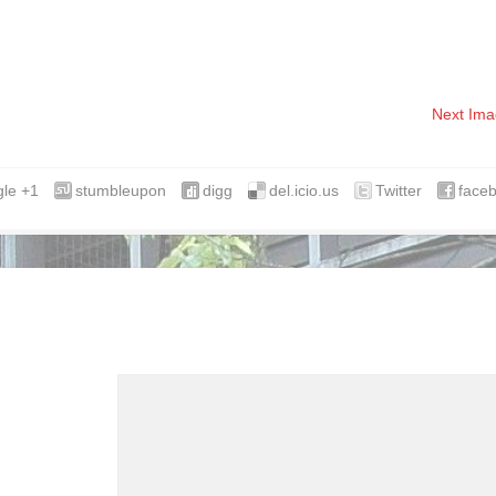
Next Ima
le +1
stumbleupon
digg
del.icio.us
Twitter
face