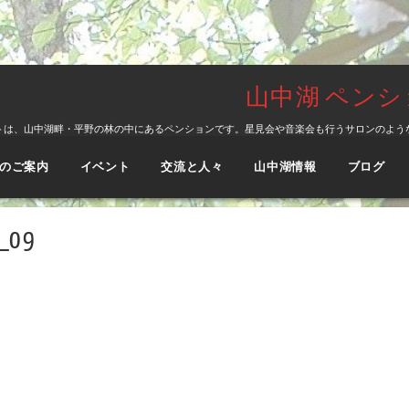
山中湖 ペン
トは、山中湖畔・平野の林の中にあるペンションです。星見会や音楽会も行うサロンのよう
のご案内
イベント
交流と人々
山中湖情報
ブログ
_09