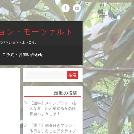
ション・モーツァルト
なペンションへようこそ。
ご予約・お問い合わせ
最近の投稿
【通年】メインプラン・雄
大な富士山と星降る夜の晩
餐会へようこそ！
【通年】朝食付きプラン・
休日をまるごとアクティブ