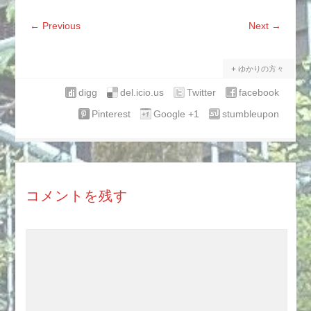
←
Previous
Next
→
ゆかりの方々
digg
del.icio.us
Twitter
facebook
Pinterest
Google +1
stumbleupon
コメントを残す