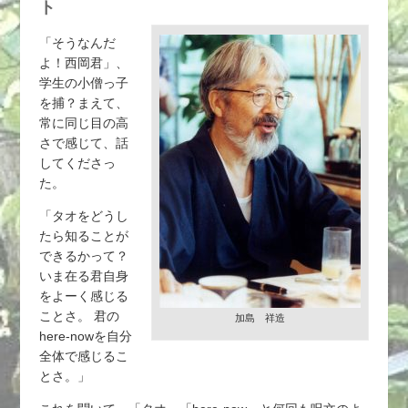
ト
「そうなんだ
よ！西岡君」、
学生の小僧っ子
を捕？まえて、
常に同じ目の高
さで感じて、話
してくださっ
た。
「タオをどうし
たら知ることが
できるかって？
いま在る君自身
をよーく感じる
ことさ。 君の
加島 祥造
here-nowを自分
全体で感じるこ
とさ。」