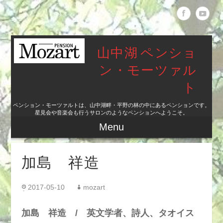
山中湖 ペンショ
ン・モーツァル
ト
ペンション・モーツァルトは、山中湖畔・平野の林の中にあるペンションです。
星見会や音楽会も行うサロンのようなペンションへようこそ。
Menu
加島 祥造
2017-05-10
mozart
加島 祥造 / 英文学者、詩人、タオイス