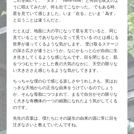
これを聞いて、「タオ」「here-now」と何回も呪文のよ
うに唱えてみたが、何も出てこなかった。 でもある時、
星を見ていて感じました。いま「在る」といま「為す」
と云うことは違うんだと。
たとえば、地面に大の字になって星を見ていると、同じ
見ていることでありながら立って見ている のとは感じる
世界が違ってくるような気がします。 受け取るステージ
の深さ広さが違うというか。なにかもっと心が自由に生
き生きしてくるような感じなんです。目を閉じると、肌
をつつむヒヤッとした夜の大気のなかに、天空の限りな
い大きささえ感じらるような気がしてきます。
ちっちゃな僕の心で感じる楽しさやうれしさも、実はお
っきな天地からの正当な由来をうけているのでしょう
か、そんな母胎につつまれて、まるで自分がその限りな
く大きな有機体の一つの細胞になれたよう気がしてくる
のです。
先生の言葉は、僕たちにその誕生の由来の源に常に目を
注ぎなさいと教えていたんですね。