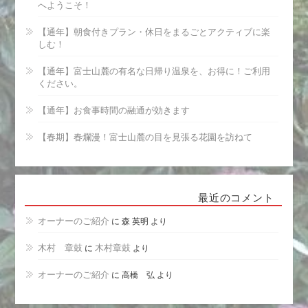
へようこそ！
【通年】朝食付きプラン・休日をまるごとアクティブに楽
しむ！
【通年】富士山麓の有名な日帰り温泉を、お得に！ご利用
ください。
【通年】お食事時間の融通が効きます
【春期】春爛漫！富士山麓の目を見張る花園を訪ねて
最近のコメント
オーナーのご紹介
に
森 英明
より
木村 章鼓
に
木村章鼓
より
オーナーのご紹介
に
高橋 弘
より